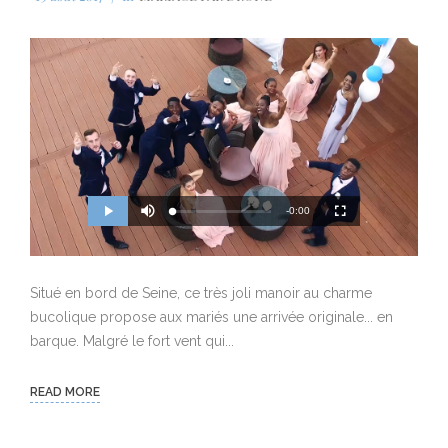
M
R
u
-0:00
L
P
P
F
t
o
r
l
u
e
a
o
a
l
e
d
g
y
l
e
r
s
d
e
c
m
:
s
r
0
s
e
Situé en bord de Seine, ce très joli manoir au charme
%
:
e
a
0
n
%
bucolique propose aux mariés une arrivée originale... en
i
barque. Malgré le fort vent qui...
n
i
READ MORE
n