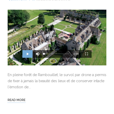
M
R
u
-0:00
L
P
P
F
t
o
r
l
u
e
a
o
a
l
e
d
g
y
l
e
r
s
d
e
c
m
:
s
r
0
s
e
En pleine forêt de Rambouillet, le survol par drone a permis
%
:
e
a
0
n
%
de fixer à jamais la beauté des lieux et de conserver intacte
i
l'émotion de...
n
i
READ MORE
n