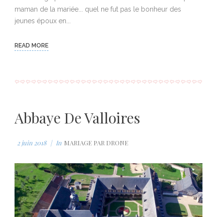
a
0
n
%
maman de la mariée... quel ne fut pas le bonheur des
i
jeunes époux en...
n
i
READ MORE
n
g
T
i
Abbaye De Valloires
m
e
2 juin 2018
In
MARIAGE PAR DRONE