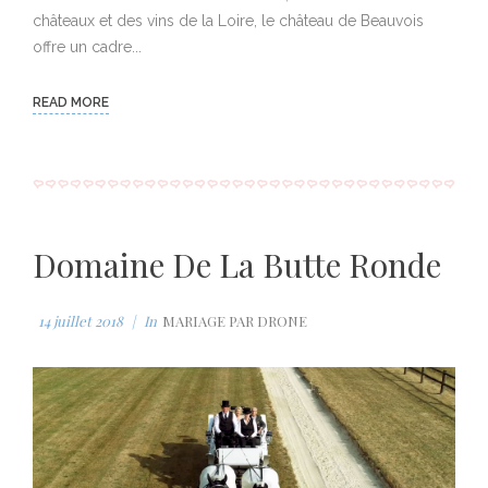
a
0
n
%
châteaux et des vins de la Loire, le château de Beauvois
i
offre un cadre...
n
i
READ MORE
n
g
T
i
Domaine De La Butte Ronde
m
e
14 juillet 2018
In
MARIAGE PAR DRONE