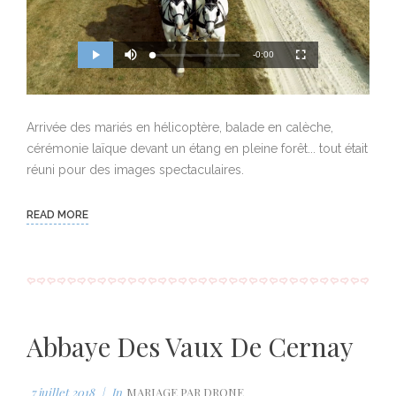
M
R
u
-0:00
L
P
P
F
t
o
r
l
u
e
a
o
a
l
e
d
g
y
l
e
r
s
d
e
c
m
:
s
r
0
s
e
Arrivée des mariés en hélicoptère, balade en calèche,
%
:
e
a
0
n
%
cérémonie laïque devant un étang en pleine forêt... tout était
i
réuni pour des images spectaculaires.
n
i
READ MORE
n
g
T
i
Abbaye Des Vaux De Cernay
m
e
7 juillet 2018
In
MARIAGE PAR DRONE