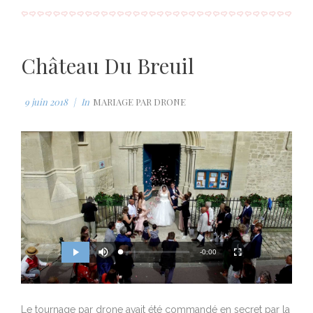
g
T
i
Château Du Breuil
m
e
9 juin 2018
In
MARIAGE PAR DRONE
M
R
u
-0:00
L
P
P
F
t
o
r
l
u
e
a
o
a
l
e
d
g
y
l
e
r
s
d
e
c
m
:
s
r
0
s
e
Le tournage par drone avait été commandé en secret par la
%
:
e