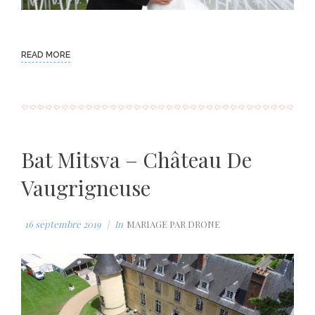
d
g
y
l
e
r
s
d
e
c
m
:
s
r
0
s
e
%
:
e
a
0
n
%
READ MORE
i
n
i
n
g
Bat Mitsva – Château De
T
Vaugrigneuse
i
m
16 septembre 2019
In
MARIAGE PAR DRONE
e