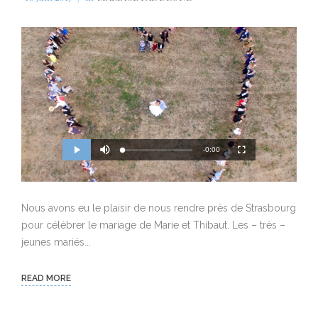
M
R
u
-0:00
L
P
P
F
t
o
r
l
u
e
a
o
a
l
e
d
g
y
l
e
r
s
d
e
c
m
:
s
r
0
s
e
Nous avons eu le plaisir de nous rendre près de Strasbourg
%
:
e
a
0
n
%
pour célébrer le mariage de Marie et Thibaut. Les – très –
i
jeunes mariés...
n
i
READ MORE
n