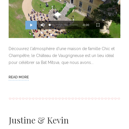
M
R
u
-0:00
L
P
P
F
t
o
r
l
u
e
a
o
a
l
e
d
g
y
l
e
r
s
d
e
c
m
:
s
r
0
s
e
Découvrez l'atmosphère d'une maison de famille Chic et
%
:
e
a
0
n
%
Champêtre, le Château de Vaugrigneuse est un lieu idéal
i
pour célébrer sa Bat Mitsva, que nous avons...
n
i
READ MORE
n
g
T
i
Justine & Kevin
m
e