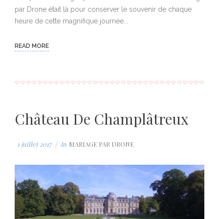
a
0
n
%
par Drone était là pour conserver le souvenir de chaque
i
heure de cette magnifique journée...
n
i
READ MORE
n
g
T
i
Château De Champlâtreux
m
e
1 juillet 2017
In
MARIAGE PAR DRONE