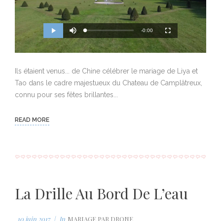
M
R
u
-0:00
L
P
P
F
t
o
r
l
u
e
a
o
a
l
e
d
g
y
l
e
r
s
d
e
c
m
:
s
r
0
s
e
Ils étaient venus... de Chine célébrer le mariage de Liya et
%
:
e
a
0
n
%
Tao dans le cadre majestueux du Chateau de Camplâtreux,
i
connu pour ses fêtes brillantes...
n
i
READ MORE
n
g
T
i
La Drille Au Bord De L’eau
m
e
10 juin 2017
In
MARIAGE PAR DRONE